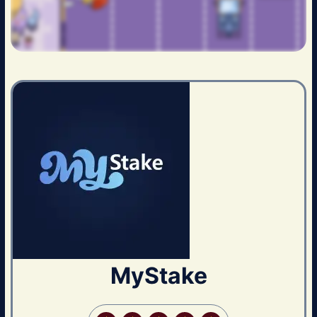
MyStake