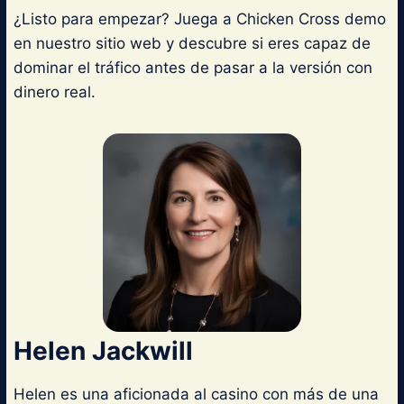
¿Listo para empezar? Juega a Chicken Cross demo
en nuestro sitio web y descubre si eres capaz de
dominar el tráfico antes de pasar a la versión con
dinero real.
Helen Jackwill
Helen es una aficionada al casino con más de una