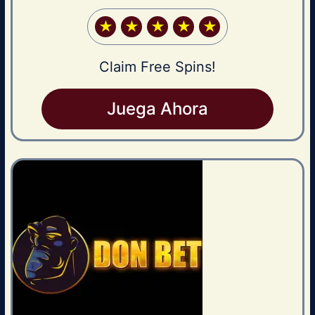
★
★
★
★
★
Claim Free Spins!
Juega Ahora