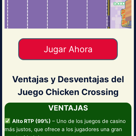
Jugar Ahora
Ventajas y Desventajas del
Juego Chicken Crossing
VENTAJAS
Alto RTP (99%)
– Uno de los juegos de casino
más justos, que ofrece a los jugadores una gran