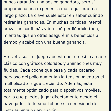
nunca garantiza una sesión ganadora, pero sí
proporciona una experiencia más equilibrada a
largo plazo. La clave suele estar en saber cuándo
retirar las ganancias. En muchas partidas intenté
cruzar un carril más y terminé perdiéndolo todo,
mientras que en otras aseguré mis beneficios a
tiempo y acabé con una buena ganancia.
A nivel visual, el juego apuesta por un estilo arcade
clásico con gráficos coloridos y animaciones muy
fluidas. Cada coche que pasa y cada cacareo
nervioso del pollo aumentan la tensión mientras el
multiplicador sigue creciendo. Además, está
totalmente optimizado para dispositivos móviles,
por lo que puedes jugar directamente desde el
navegador de tu smartphone sin necesidad de
instalar ninguna aplicación.