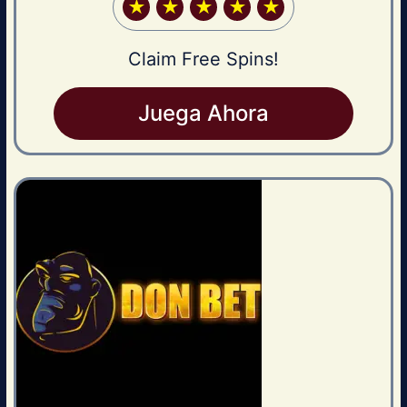
★
★
★
★
★
Claim Free Spins!
Juega Ahora